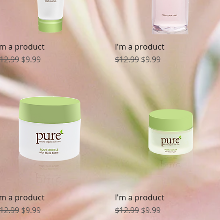
'm a product
I'm a product
Vista rapida
Vista rapida
rezzo regolare
Prezzo scontato
Prezzo regolare
Prezzo scontato
12.99
$9.99
$12.99
$9.99
'm a product
I'm a product
Vista rapida
Vista rapida
rezzo regolare
Prezzo scontato
Prezzo regolare
Prezzo scontato
12.99
$9.99
$12.99
$9.99